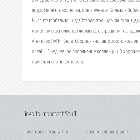
империи, карты. Услуги по генеалогии и составлению р
подростков и юношества, обеспечение. Большая библио
Мыслите глобально - издайте электронную книгу за 199
монетках и исполнении желаний, о страшном господин
Агентство ПАРИ, Книга. Сборник книг авторского коллек
онлайн. Ежедневное пополнение коллекции. В хорошем 
скачать книги по эзотерике.
Links to Important Stuff
Скачать все песни within
Сидоров леонид книги