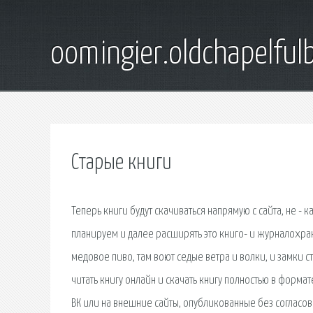
oomingier.oldchapelful
Старые книги
Теперь книги будут скачиваться напрямую с сайта, не -
планируем и далее расширять это книго- и журналохран
медовое пиво, там воют седые ветра и волки, и замки ст
читать книгу онлайн и скачать книгу полностью в форм
ВК или на внешние сайты, опубликованные без согласо