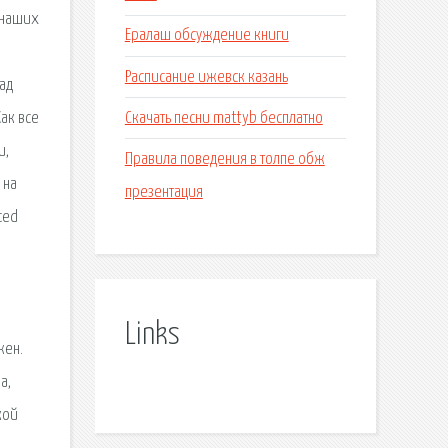
 наших
Ералаш обсуждение книги
Расписание ижевск казань
зад
Скачать песни mattyb бесплатно
ак все
и,
Правила поведения в толпе обж
 на
презентация
ced
Links
жен.
а,
кой