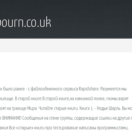
bourn.co.uk
 как было ранее - с файлообменного сервиса Rapidshare. Разумеется мы
илище. В старой книге В старой книге,на каминной полке, гномы варят
оят на границе Мира. Читайте старые книги. Книга 1. - Нодье Шарль. Вы 
ате ВНИМАНИЕ! Сообщения на стене группы, содержащие ссылки на другие 
вания Все «старые» книги про тестирование написаны программистами,