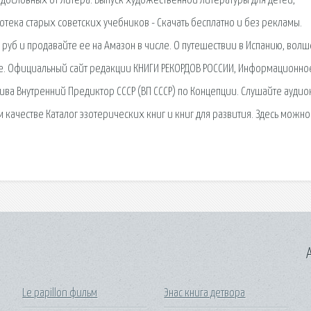
одословных от Литера. Выпуск художественной литературы для детей,
тека старых советских учебников - Скачать бесплатно и без рекламы.
0 руб и продавайте ее на Амазон в числе. О путешествии в Испанию, вол
е. Официальный сайт редакции КНИГИ РЕКОРДОВ РОССИИ, Информационно
тива Внутренний Предиктор СССР (ВП СССР) по Концепции. Слушайте аудио
качестве Каталог эзотерических книг и книг для развития. Здесь можно
A
Le papillon фильм
Энас книга детвора