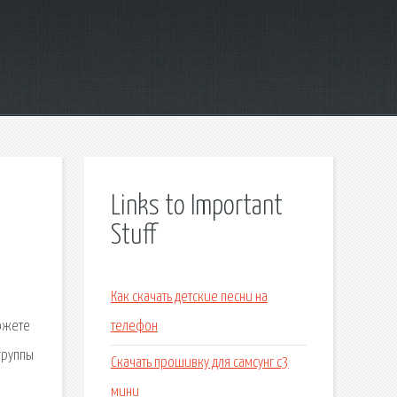
Links to Important
Stuff
Как скачать детские песни на
можете
телефон
группы
Скачать прошивку для самсунг с3
мини