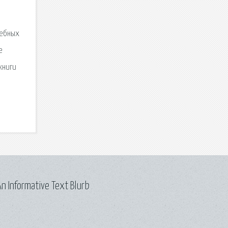
шебных
е
книги
n Informative Text Blurb