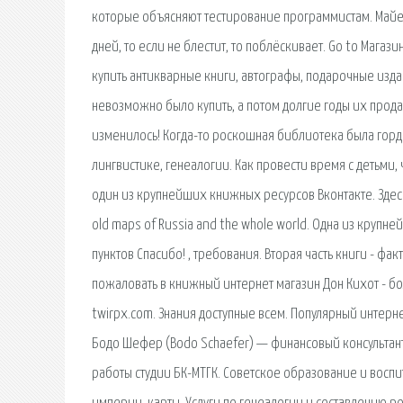
которые объясняют тестирование программистам. Майер
дней, то если не блестит, то поблёскивает. Go to Магаз
купить антикварные книги, автографы, подарочные издан
невозможно было купить, а потом долгие годы их прода
изменилось! Когда-то роскошная библиотека была гордо
лингвистике, генеалогии. Как провести время с детьми,
один из крупнейших книжных ресурсов Вконтакте. Здесь 
old maps of Russia and the whole world. Одна из крупн
пунктов Спасибо! , требования. Вторая часть книги - фа
пожаловать в книжный интернет магазин Дон Кихот - бо
twirpx.com. Знания доступные всем. Популярный интерн
Бодо Шефер (Bodo Schaefer) — финансовый консультант 
работы студии БК-МТГК. Советское образование и восп