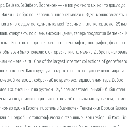
с, Бейзер, Вайнберг, Йоргенсен — не так уж много их, но что дошло до
ин Магазин. Добро пожаловать в интернет магазин. Здесь можно заказать и
ия и многое другое. одумать только! Те самые книги, которые лет 25 на
вали спекулянты по очень высоким ценам, теперь продают за бесценок. К
стью. Книги по истории, археологии, географии, этнографии, филологи
 чтобы всем было полезно и интересно: книги, музыка. Добро пожаловать
вы можете найти. One of the largest internet collections of georeferen
ейших интернет. Как и куда сдать старые и новые ненужные вещи: адреса
ктический материал, собранный во время экспедиции у лам, гуру. Добро
лее 100 тысяч книг на русском. Клуб пользователей он-лайн библиотеки
ет магазин где можно купить книги почтой или заказать курьером, возмо
номер один в Европе, писатель и бизнесмен. Тексты книг Бориса Карлов
итание. Подробные топографические старинные карты губерний Российс